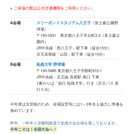
※ ご来場の際は公共交通機関をご利用ください。
A会場
スリーボンドスタジアム八王子
（富士森公園野
球場）
〒193-0931 東京都八王子市台町2-2（富士森公
園内）
JR中央線「西八王子」駅下車（徒歩15分）
京王高尾線「山田」駅下車（徒歩15分）
B会場
拓殖大学 野球場
〒193-0985 東京都八王子市館町815-1
JR中央線・京王線 高尾駅 南口 下車
1番のりば「急行 拓殖大学」行き（京王バス 直
行５分)
今年度は主管校のため、会場設営等には1～3年生も協力し準備を
進めています。
昨年、一昨年と決勝戦敗退で全国大会出場を逃しております。
今年こそは！全国大会へ！