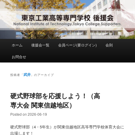
メ
サ
National Institute of Technology ,Tokyo College Supporters.
イ
ブ
ン
コ
コ
ン
東京工業高等専門学校 後援会
ン
テ
テ
ン
ン
ツ
メ
ホーム
後援会一覧
会員ページ(要ログイン)
会則
ツ
へ
イ
へ
移
ン
お問合せ
移
動
メ
動
ニ
ュ
武井
投稿者「
」のアーカイブ
ー
硬式野球部を応援しよう！（高
専大会 関東信越地区）
Posted on
2026-06-19
硬式野球部（4・5年生）が関東信越地区高等専門学校体育大会に
出場します！