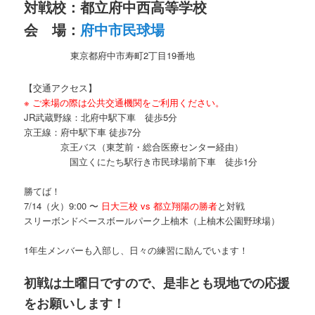
対戦校：都立府中西高等学校
会 場：
府中市民球場
東京都府中市寿町2丁目19番地
【交通アクセス】
※ ご来場の際は公共交通機関をご利用ください。
JR武蔵野線：北府中駅下車 徒歩5分
京王線：府中駅下車 徒歩7分
京王バス（東芝前・総合医療センター経由）
国立くにたち駅行き市民球場前下車 徒歩1分
勝てば！
7/14（火）9:00 〜
日大三校 vs 都立翔陽の勝者
と対戦
スリーボンドベースボールパーク上柚木（上柚木公園野球場）
1年生メンバーも入部し、日々の練習に励んでいます！
初戦は土曜日ですので、是非とも現地での応援
をお願いします！