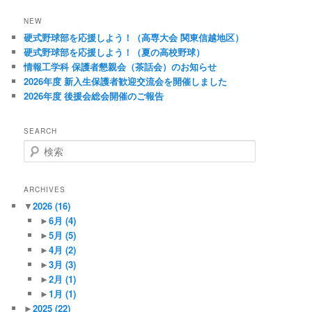
ナ
ビ
NEW
ゲ
硬式野球部を応援しよう！（高専大会 関東信越地区）
ー
硬式野球部を応援しよう！（夏の高校野球）
シ
情報工学科 保護者懇親会（茶話会）のお知らせ
ョ
2026年度 新入生保護者歓迎交流会を開催しました
ン
2026年度 後援会総会開催のご報告
SEARCH
検
索
ARCHIVES
▼
2026
(16)
►
6月
(4)
►
5月
(5)
►
4月
(2)
►
3月
(3)
►
2月
(1)
►
1月
(1)
►
2025
(22)