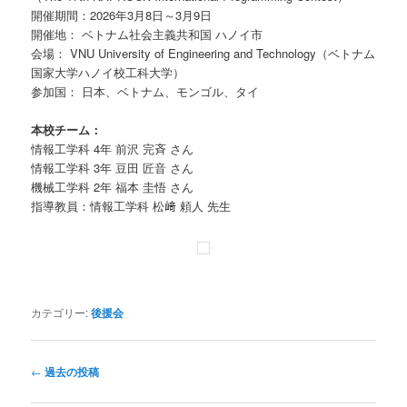
開催期間：2026年3月8日～3月9日
開催地： ベトナム社会主義共和国 ハノイ市
会場： VNU University of Engineering and Technology（ベトナム
国家大学ハノイ校工科大学）
参加国： 日本、ベトナム、モンゴル、タイ
本校チーム：
情報工学科 4年 前沢 完斉 さん
情報工学科 3年 豆田 匠音 さん
機械工学科 2年 福本 圭悟 さん
指導教員：情報工学科 松﨑 頼人 先生
カテゴリー:
後援会
投
←
過去の投稿
稿