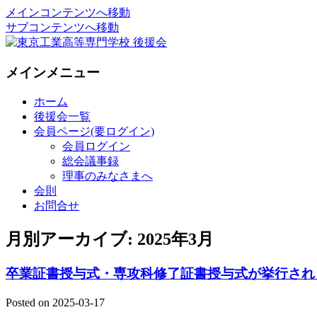
メインコンテンツへ移動
サブコンテンツへ移動
National Institute of Technology ,Tokyo Co
東京工業高等専門学校 後援会
メインメニュー
ホーム
後援会一覧
会員ページ(要ログイン)
会員ログイン
総会議事録
理事のみなさまへ
会則
お問合せ
月別アーカイブ:
2025年3月
卒業証書授与式・専攻科修了証書授与式が挙行され
Posted on
2025-03-17