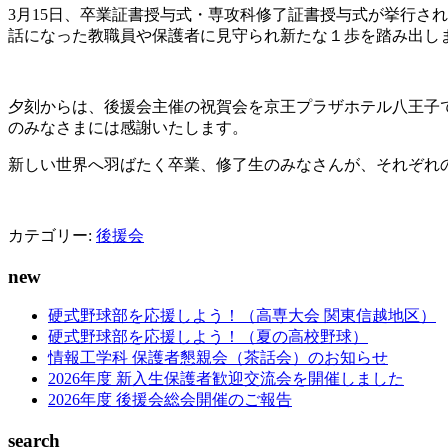
3月15日、卒業証書授与式・専攻科修了証書授与式が挙行さ
話になった教職員や保護者に見守られ新たな１歩を踏み出し
夕刻からは、後援会主催の祝賀会を京王プラザホテル八王子
のみなさまには感謝いたします。
新しい世界へ羽ばたく卒業、修了生のみなさんが、それぞれ
カテゴリー:
後援会
new
硬式野球部を応援しよう！（高専大会 関東信越地区）
硬式野球部を応援しよう！（夏の高校野球）
情報工学科 保護者懇親会（茶話会）のお知らせ
2026年度 新入生保護者歓迎交流会を開催しました
2026年度 後援会総会開催のご報告
search