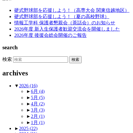
硬式野球部を応援しよう！（高専大会 関東信越地区）
硬式野球部を応援しよう！（夏の高校野球）
情報工学科 保護者懇親会（茶話会）のお知らせ
2026年度 新入生保護者歓迎交流会を開催しました
2026年度 後援会総会開催のご報告
search
検索
archives
▼
2026
(16)
►
6月
(4)
►
5月
(5)
►
4月
(2)
►
3月
(3)
►
2月
(1)
►
1月
(1)
►
2025
(22)