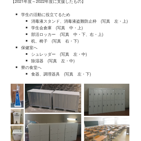
【2021年度～2022年度に支援したもの】
学生の活動に役立てるため
消毒液スタンド、消毒液盗難防止枠 (写真 左・上)
学生会倉庫 (写真 中・上)
部活ロッカー (写真 中・下、右・上)
机、椅子 (写真 右・下)
保健室へ
シュレッダー (写真 左・中)
除湿器 (写真 左・中)
寮の食堂へ
食器、調理器具 (写真 左・下)