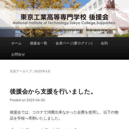
メ
サ
National Institute of Technology ,Tokyo College Supporters.
イ
ブ
ン
コ
コ
ン
東京工業高等専門学校 後援会
ン
テ
テ
ン
ン
ツ
メ
ホーム
後援会一覧
会員ページ(要ログイン)
会則
ツ
へ
イ
へ
移
ン
お問合せ
移
動
メ
動
ニ
ュ
月別アーカイブ:
2023年4月
ー
後援会から支援を行いました。
Posted on
2023-04-30
後援会では、コロナで消費出来なかった会費を使用し、以下の物
品を学校へ寄附いたしました。