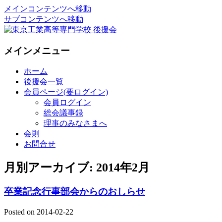
メインコンテンツへ移動
サブコンテンツへ移動
National Institute of Technology ,Tokyo
東京工業高等専門学校 後援会
メインメニュー
College Supporters.
ホーム
後援会一覧
会員ページ(要ログイン)
会員ログイン
総会議事録
理事のみなさまへ
会則
お問合せ
月別アーカイブ:
2014年2月
卒業記念行事部会からのおしらせ
Posted on
2014-02-22