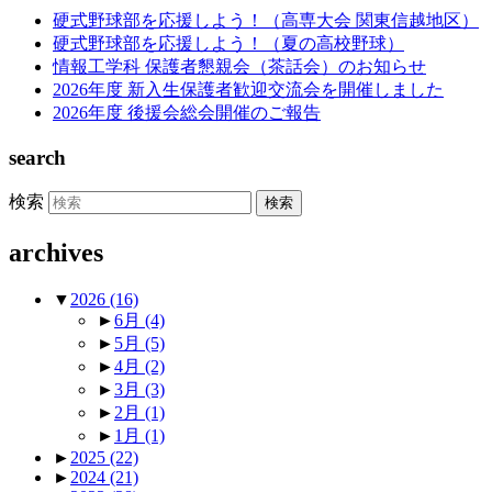
硬式野球部を応援しよう！（高専大会 関東信越地区）
硬式野球部を応援しよう！（夏の高校野球）
情報工学科 保護者懇親会（茶話会）のお知らせ
2026年度 新入生保護者歓迎交流会を開催しました
2026年度 後援会総会開催のご報告
search
検索
archives
▼
2026
(16)
►
6月
(4)
►
5月
(5)
►
4月
(2)
►
3月
(3)
►
2月
(1)
►
1月
(1)
►
2025
(22)
►
2024
(21)