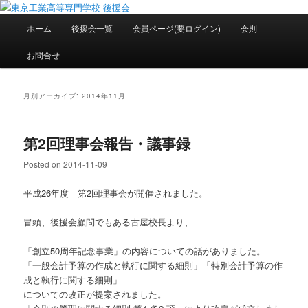
メ
サ
National Institute of Technology ,Tokyo College Supporters.
イ
ブ
メ
ホーム
後援会一覧
会員ページ(要ログイン)
会則
ン
コ
イ
コ
ン
ン
東京工業高等専門学校 後援会
お問合せ
ン
テ
メ
テ
ン
ニ
ン
ツ
ュ
月別アーカイブ:
2014年11月
ツ
へ
ー
へ
移
移
動
第2回理事会報告・議事録
動
Posted on
2014-11-09
平成26年度 第2回理事会が開催されました。
冒頭、後援会顧問でもある古屋校長より、
「創立50周年記念事業」の内容についての話がありました。
「一般会計予算の作成と執行に関する細則」「特別会計予算の作
成と執行に関する細則」
についての改正が提案されました。