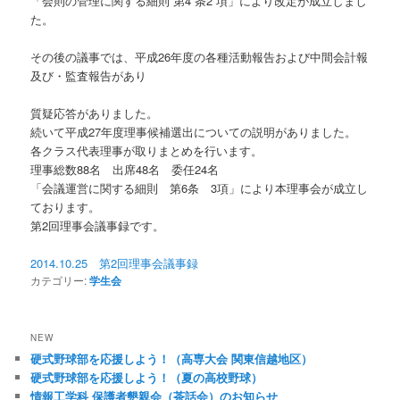
「会則の管理に関する細則 第4 条2 項」により改定が成立しまし
た。
その後の議事では、平成26年度の各種活動報告および中間会計報
及び・
監査報告があり
質疑応答がありました。
続いて平成27年度理事候補選出についての説明がありました。
各クラス代表理事が取りまとめを行います。
理事総数88名 出席48名 委任24名
「会議運営に関する細則 第6条 3項」により本理事会が成立し
ております。
第2回理事会議事録です。
2014.10.25 第2回理事会議事録
カテゴリー:
学生会
NEW
硬式野球部を応援しよう！（高専大会 関東信越地区）
硬式野球部を応援しよう！（夏の高校野球）
情報工学科 保護者懇親会（茶話会）のお知らせ