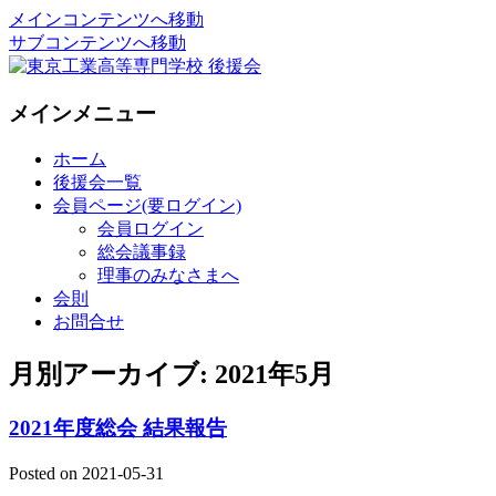
メインコンテンツへ移動
サブコンテンツへ移動
National Institute of Technology ,Tokyo
東京工業高等専門学校 後援会
メインメニュー
College Supporters.
ホーム
後援会一覧
会員ページ(要ログイン)
会員ログイン
総会議事録
理事のみなさまへ
会則
お問合せ
月別アーカイブ:
2021年5月
2021年度総会 結果報告
Posted on
2021-05-31