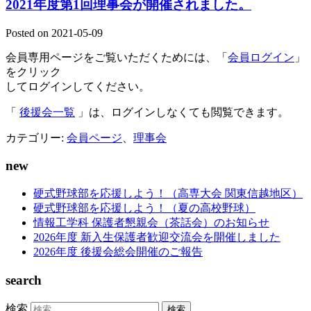
2021年度第1回理事会が開催されました。
Posted on
2021-05-09
会員専用ページをご覧いただくためには、「
会員ログイン
」
をクリック
してログインしてください。
「
後援会一覧
」は、ログインしなくても閲覧できます。
カテゴリー:
会員ページ
、
理事会
new
硬式野球部を応援しよう！（高専大会 関東信越地区）
硬式野球部を応援しよう！（夏の高校野球）
情報工学科 保護者懇親会（茶話会）のお知らせ
2026年度 新入生保護者歓迎交流会を開催しました
2026年度 後援会総会開催のご報告
search
検索