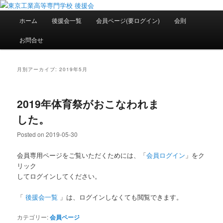
メ
サ
National Institute of Technology ,Tokyo College Supporters.
イ
ブ
メ
ホーム
後援会一覧
会員ページ(要ログイン)
会則
ン
コ
イ
コ
ン
ン
東京工業高等専門学校 後援会
お問合せ
ン
テ
メ
テ
ン
ニ
ン
ツ
ュ
月別アーカイブ:
2019年5月
ツ
へ
ー
へ
移
移
動
2019年体育祭がおこなわれま
動
した。
Posted on
2019-05-30
会員専用ページをご覧いただくためには、「
会員ログイン
」をク
リック
してログインしてください。
「
後援会一覧
」は、ログインしなくても閲覧できます。
カテゴリー:
会員ページ