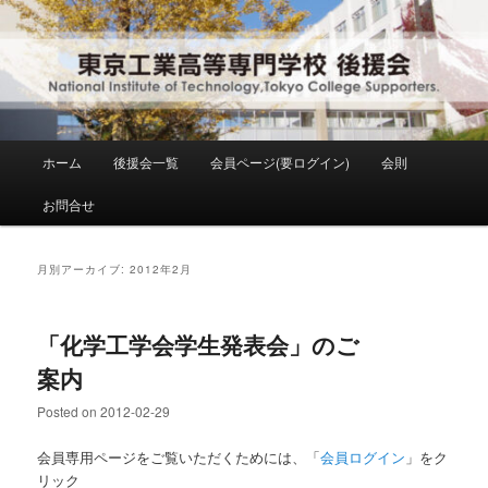
メ
サ
National Institute of Technology ,Tokyo College Supporters.
イ
ブ
ン
コ
コ
ン
東京工業高等専門学校 後援会
ン
テ
テ
ン
ン
ツ
メ
ホーム
後援会一覧
会員ページ(要ログイン)
会則
ツ
へ
イ
へ
移
ン
お問合せ
移
動
メ
動
ニ
ュ
月別アーカイブ:
2012年2月
ー
「化学工学会学生発表会」のご
案内
Posted on
2012-02-29
会員専用ページをご覧いただくためには、「
会員ログイン
」をク
リック