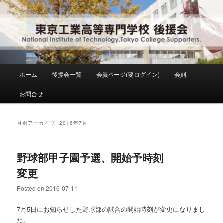
メ
サ
National Institute of Technology ,Tokyo College Supporters.
イ
ブ
ン
コ
コ
ン
東京工業高等専門学校 後援会
ン
テ
テ
ン
ン
ツ
メ
ホーム
後援会一覧
会員ページ(要ログイン)
会則
ツ
へ
イ
へ
移
ン
お問合せ
移
動
メ
動
ニ
ュ
月別アーカイブ:
2016年7月
ー
野球部甲子園予選、開始予時刻
変更
Posted on
2016-07-11
7月5日にお知らせした野球部の試合の開始時刻が変更になりまし
た。