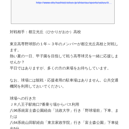
http://www.city.hachioji.tokyo.jp/shisetsu/sports/yakyu/000368.html
対戦相手：都立光丘（ひかりがおか）高校
東京高専野球部の１年～３年のメンバーが都立光丘高校と対戦し
ます。
熱い夏の一日、甲子園を目指して戦う高専球児を一緒に応援しま
せんか？
平日ではありますが、多くの方の来場をお待ちしています。
なお、球場には観戦・応援者用の駐車場はありません。公共交通
機関を利用しておいでください。
球場への行き方
ＪＲ八王子駅南口7番乗り場からバス利用
八96系統富士森公園経由「法政大学」行き「野球場前」下車、ま
たは
八64系統山田駅経由「東京家政学院」行き「富士森公園」下車徒
歩5分