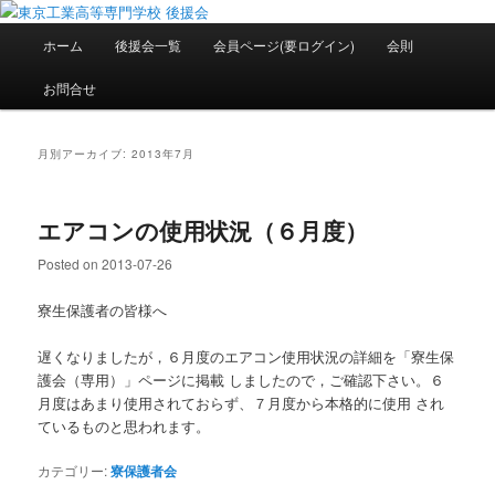
メ
サ
National Institute of Technology ,Tokyo College Supporters.
イ
ブ
メ
ホーム
後援会一覧
会員ページ(要ログイン)
会則
ン
コ
イ
コ
ン
ン
東京工業高等専門学校 後援会
お問合せ
ン
テ
メ
テ
ン
ニ
ン
ツ
ュ
月別アーカイブ:
2013年7月
ツ
へ
ー
へ
移
移
動
エアコンの使用状況（６月度）
動
Posted on
2013-07-26
寮生保護者の皆様へ
遅くなりましたが，６月度のエアコン使用状況の詳細を「寮生保
護会（専用）」ページに掲載 しましたので，ご確認下さい。６
月度はあまり使用されておらず、７月度から本格的に使用 され
ているものと思われます。
カテゴリー:
寮保護者会