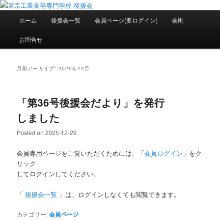
メ
サ
National Institute of Technology ,Tokyo College Supporters.
イ
ブ
メ
ホーム
後援会一覧
会員ページ(要ログイン)
会則
ン
コ
イ
コ
ン
ン
東京工業高等専門学校 後援会
お問合せ
ン
テ
メ
テ
ン
ニ
ン
ツ
ュ
月別アーカイブ:
2025年12月
ツ
へ
ー
へ
移
移
動
「第36号後援会だより」を発行
動
しました
Posted on
2025-12-29
会員専用ページをご覧いただくためには、「
会員ログイン
」をク
リック
してログインしてください。
「
後援会一覧
」は、ログインしなくても閲覧できます。
カテゴリー:
会員ページ