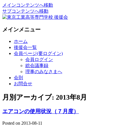
メインコンテンツへ移動
サブコンテンツへ移動
National Institute of Technology ,Tokyo
東京工業高等専門学校 後援会
メインメニュー
College Supporters.
ホーム
後援会一覧
会員ページ(要ログイン)
会員ログイン
総会議事録
理事のみなさまへ
会則
お問合せ
月別アーカイブ:
2013年8月
エアコンの使用状況（７月度）
Posted on
2013-08-11