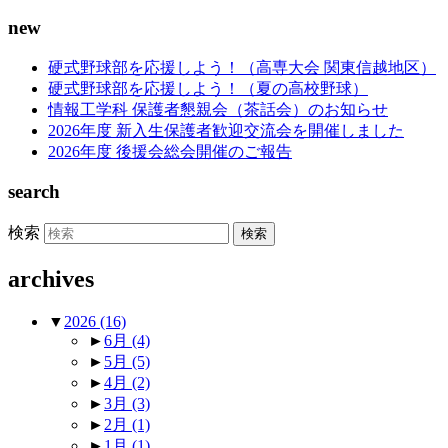
new
硬式野球部を応援しよう！（高専大会 関東信越地区）
硬式野球部を応援しよう！（夏の高校野球）
情報工学科 保護者懇親会（茶話会）のお知らせ
2026年度 新入生保護者歓迎交流会を開催しました
2026年度 後援会総会開催のご報告
search
検索
archives
▼
2026
(16)
►
6月
(4)
►
5月
(5)
►
4月
(2)
►
3月
(3)
►
2月
(1)
►
1月
(1)