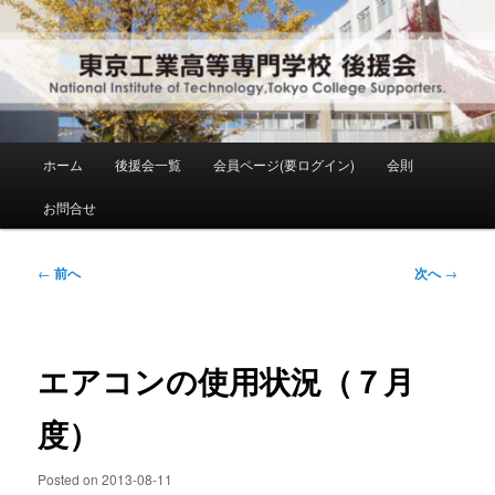
メ
National Institute of Technology ,Tokyo College Supporters.
イ
ン
コ
東京工業高等専門学校 後援会
ン
テ
ン
メ
ホーム
後援会一覧
会員ページ(要ログイン)
会則
ツ
イ
へ
ン
お問合せ
移
メ
動
ニ
ュ
投
←
前へ
次へ
→
ー
稿
ナ
ビ
ゲ
エアコンの使用状況（７月
ー
シ
度）
ョ
ン
Posted on
2013-08-11