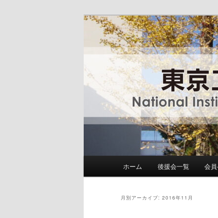
メ
サ
National Institute of Technolog
イ
ブ
ン
コ
東京工業高等専
コ
ン
ン
テ
テ
ン
ン
ツ
ツ
へ
へ
移
移
動
動
メ
ホーム
後援会一覧
会員
イ
ン
メ
月別アーカイブ:
2016年11月
ニ