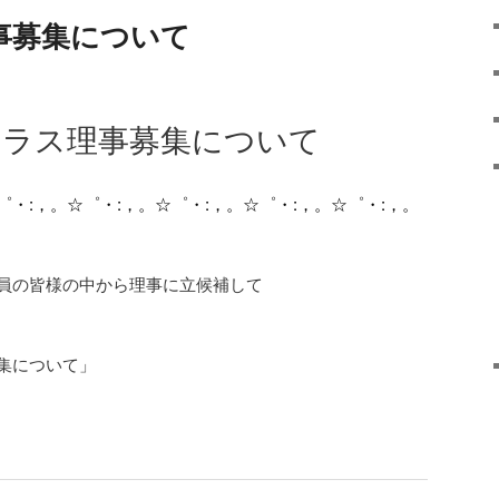
事募集について
クラス理事募集について
゜・
:
，。☆゜・
:
，。☆゜・
:
，。☆゜・
:
，。☆゜・
:
，。
員の皆様の中から理事に立候補して
集について」