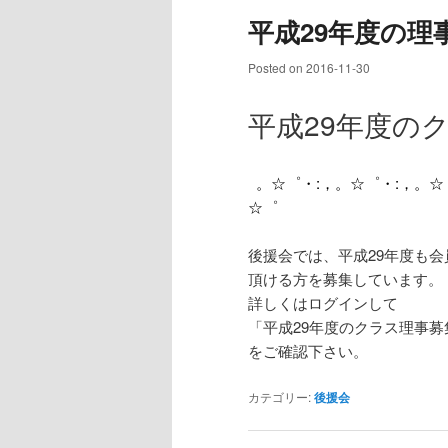
ュ
平成29年度の理
ー
Posted on
2016-11-30
平成
29
年度の
。☆゜・
:
，。☆゜・
:
，。☆
☆゜
後援会では、平成
29
年度も会
頂ける方を募集しています。
詳しくはログインして
「平成
29
年度のクラス理事募
をご確認下さい。
カテゴリー:
後援会