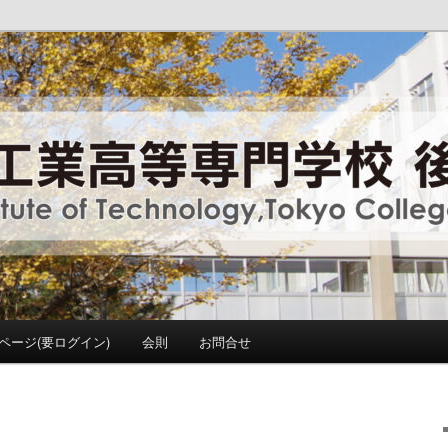
y ,Tokyo College Supporters.
門学校 後援会
ページ(要ログイン)
会則
お問合せ