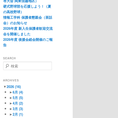
専大会 関東信越地区）
硬式野球部を応援しよう！（夏
の高校野球）
情報工学科 保護者懇親会（茶話
会）のお知らせ
2026年度 新入生保護者歓迎交流
会を開催しました
2026年度 後援会総会開催のご報
告
SEARCH
検
索
ARCHIVES
▼
2026
(16)
►
6月
(4)
►
5月
(5)
►
4月
(2)
►
3月
(3)
►
2月
(1)