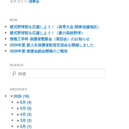
カテゴリー:
理事会
NEW
硬式野球部を応援しよう！（高専大会 関東信越地区）
硬式野球部を応援しよう！（夏の高校野球）
情報工学科 保護者懇親会（茶話会）のお知らせ
2026年度 新入生保護者歓迎交流会を開催しました
2026年度 後援会総会開催のご報告
SEARCH
検
索
ARCHIVES
▼
2026
(16)
►
6月
(4)
►
5月
(5)
►
4月
(2)
►
3月
(3)
►
2月
(1)