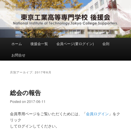
メ
サ
National Institute of Technology ,Tokyo College Supporters.
イ
ブ
ン
コ
コ
ン
東京工業高等専門学校 後援会
ン
テ
テ
ン
ン
ツ
メ
ホーム
後援会一覧
会員ページ(要ログイン)
会則
ツ
へ
イ
へ
移
ン
お問合せ
移
動
メ
動
ニ
ュ
月別アーカイブ:
2017年6月
ー
総会の報告
Posted on
2017-06-11
会員専用ページをご覧いただくためには、「
会員ログイン
」をク
リック
してログインしてください。