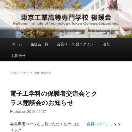
メ
サ
National Institute of Technology ,Tokyo College Supporters.
イ
ブ
ン
コ
コ
ン
東京工業高等専門学校 後援会
ン
テ
テ
ン
ン
ツ
メ
ホーム
後援会一覧
会員ページ(要ログイン)
会則
ツ
へ
イ
へ
移
ン
お問合せ
移
動
メ
動
ニ
ュ
月別アーカイブ:
2019年6月
ー
電子工学科の保護者交流会とク
ラス懇談会のお知らせ
Posted on
2019-06-27
会員専用ページをご覧いただくためには、「
会員ログイン
」をク
リック