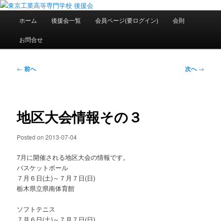
メ
National Institute of Technology ,Tokyo College Supporters.
イ
メ
ホーム
後援会一覧
会員ページ(要ログイン)
会則
ン
イ
コ
ン
東京工業高等専門学校 後援会
お問合せ
ン
メ
テ
ニ
ン
ュ
投
←
前へ
次へ
→
ツ
ー
稿
へ
ナ
移
ビ
動
ゲ
地区大会情報その３
ー
シ
Posted on
2013-07-04
ョ
ン
7月に開催される地区大会の情報です。
バスケットボール
７月６日(土)～７月７日(日)
栃木県立県南体育館
ソフトテニス
７月６日(土)～７月７日(日)