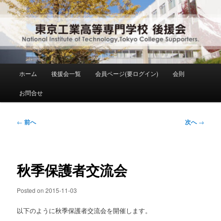
メ
National Institute of Technology ,Tokyo College Supporters.
イ
ン
コ
東京工業高等専門学校 後援会
ン
テ
ン
メ
ホーム
後援会一覧
会員ページ(要ログイン)
会則
ツ
イ
へ
ン
お問合せ
移
メ
動
ニ
ュ
投
←
前へ
次へ
→
ー
稿
ナ
ビ
ゲ
秋季保護者交流会
ー
シ
Posted on
2015-11-03
ョ
ン
以下のように秋季保護者交流会を開催します。