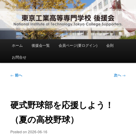
メ
National Institute of Technology ,Tokyo College Supporters.
イ
ン
コ
東京工業高等専門学校 後援会
ン
テ
ン
メ
ホーム
後援会一覧
会員ページ(要ログイン)
会則
ツ
イ
へ
ン
お問合せ
移
メ
動
ニ
ュ
投
←
前へ
次へ
→
ー
稿
ナ
ビ
ゲ
硬式野球部を応援しよう！
ー
シ
（夏の高校野球）
ョ
ン
Posted on
2026-06-16