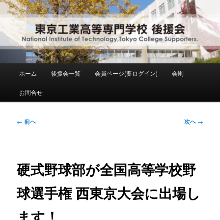
メ
National Institute of Technology ,Tokyo College Supporters.
イ
ン
コ
東京工業高等専門学校 後援会
ン
テ
ン
メ
ホーム
後援会一覧
会員ページ(要ログイン)
会則
ツ
イ
へ
ン
お問合せ
移
メ
動
ニ
ュ
投
←
前へ
次へ
→
ー
稿
ナ
ビ
ゲ
硬式野球部が全国高等学校野
ー
シ
球選手権 西東京大会に出場し
ョ
ン
ます！