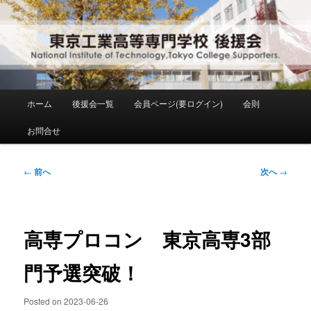
メ
National Institute of Technology ,Tokyo College Supporters.
イ
ン
コ
東京工業高等専門学校 後援会
ン
テ
ン
メ
ホーム
後援会一覧
会員ページ(要ログイン)
会則
ツ
イ
へ
ン
お問合せ
移
メ
動
ニ
ュ
投
←
前へ
次へ
→
ー
稿
ナ
ビ
ゲ
高専プロコン 東京高専3部
ー
シ
門予選突破！
ョ
ン
Posted on
2023-06-26