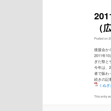
ュ
ナ
ー
ビ
20
ゲ
ー
（
シ
ョ
ン
Posted on
2
後援会か
2011年
ぎだ祭と
今年は、
者で賑わ
続きの記
くぬぎ
This entry w