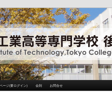
y ,Tokyo College Supporters.
門学校 後援会
ページ(要ログイン)
会則
お問合せ