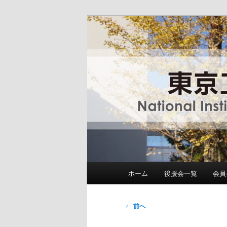
メ
National Institute of Technolog
イ
ン
東京工業高等専
コ
ン
テ
ン
ツ
へ
移
動
メ
ホーム
後援会一覧
会員
イ
ン
メ
投
←
前へ
ニ
稿