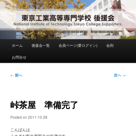
メ
National Institute of Technology ,Tokyo College Supporters.
イ
ン
コ
東京工業高等専門学校 後援会
ン
テ
ン
メ
ホーム
後援会一覧
会員ページ(要ログイン)
会則
ツ
イ
へ
ン
お問合せ
移
メ
動
ニ
ュ
投
←
前へ
次へ
→
ー
稿
ナ
ビ
ゲ
峠茶屋 準備完了
ー
シ
Posted on
2011-10-28
ョ
ン
こんばんは
くぬぎだ祭出展部会の塩津です。