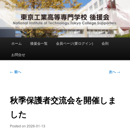
メ
National Institute of Technology ,Tokyo College Supporters.
イ
ン
コ
東京工業高等専門学校 後援会
ン
テ
ン
メ
ホーム
後援会一覧
会員ページ(要ログイン)
会則
ツ
イ
へ
ン
お問合せ
移
メ
動
ニ
ュ
投
←
前へ
次へ
→
ー
稿
ナ
ビ
ゲ
秋季保護者交流会を開催しま
ー
シ
した
ョ
ン
Posted on
2026-01-13