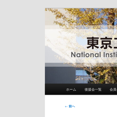
メ
National Institute of Technolog
イ
ン
東京工業高等専
コ
ン
テ
ン
ツ
へ
移
動
メ
ホーム
後援会一覧
会員
イ
ン
メ
投
←
前へ
ニ
稿