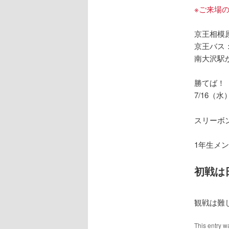
※ご来場
京王相模
京王バス
南大沢駅
勝てば！
7/16（水
スリーボ
1年生メ
初戦は
観戦は難
This entry w