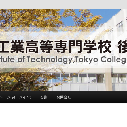
y ,Tokyo College Supporters.
門学校 後援会
ページ(要ログイン)
会則
お問合せ