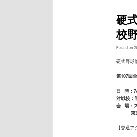
ュ
ナ
ー
ビ
硬
ゲ
ー
校
シ
ョ
ン
Posted on
2
硬式野球
第107
日 時：7/
対戦校：
会 場：
東京都八
【交通ア