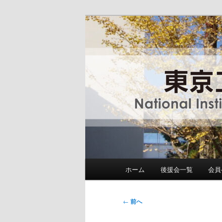
メ
National Institute of Technolog
イ
ン
東京工業高等専
コ
ン
テ
ン
ツ
へ
移
動
メ
ホーム
後援会一覧
会員
イ
ン
メ
投
←
前へ
ニ
稿