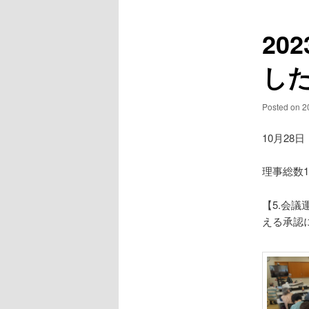
ュ
ナ
ー
ビ
20
ゲ
ー
し
シ
ョ
ン
Posted on
2
10月28
理事総数1
【5.会
える承認