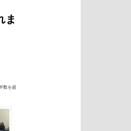
れま
過半数を超