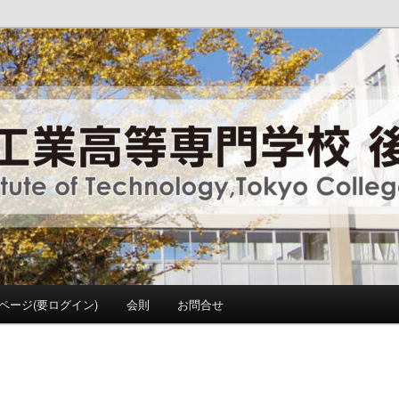
y ,Tokyo College Supporters.
門学校 後援会
ページ(要ログイン)
会則
お問合せ