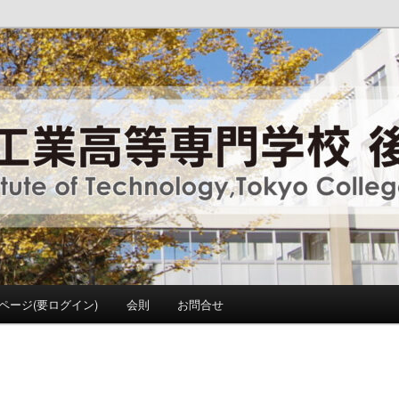
y ,Tokyo College Supporters.
門学校 後援会
ページ(要ログイン)
会則
お問合せ