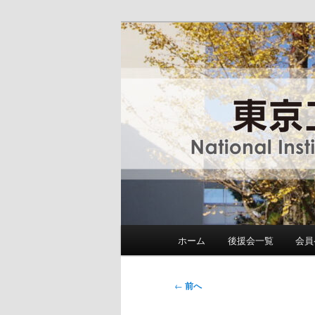
メ
National Institute of Technolog
イ
ン
東京工業高等専
コ
ン
テ
ン
ツ
へ
移
動
メ
ホーム
後援会一覧
会員
イ
ン
メ
投
←
前へ
ニ
稿