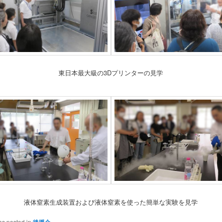
東日本最大級の3Dプリンターの見学
液体窒素生成装置および液体窒素を使った簡単な実験を見学
as posted in
後援会