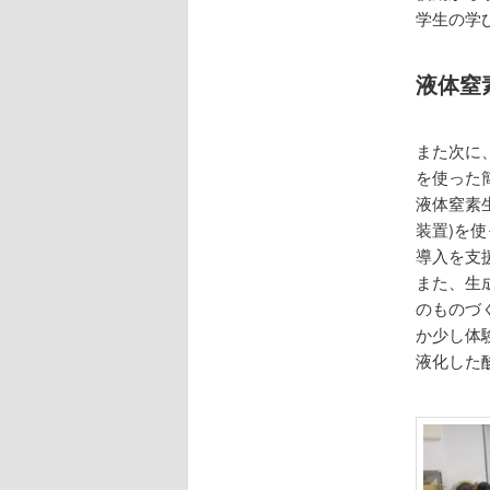
学生の学
液体窒
また次に
を使った
液体窒素
装置)を
導入を支
また、生
のものづ
か少し体
液化した