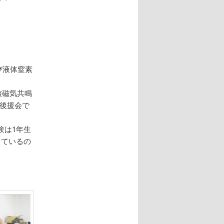
び液体窒素
核磁気共鳴
後援会で
験は1年生
っているの