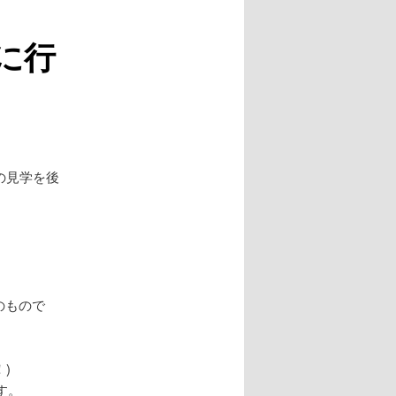
に行
の見学を後
のもので
)
す。