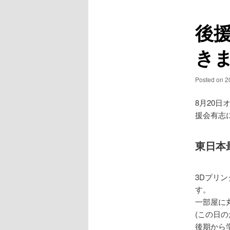
ュ
ナ
ー
ビ
後
ゲ
ー
き
シ
ョ
ン
Posted on
2
8月20
援会有志
東日本
3Dプリ
す。
一部屋に
(この日
後期から