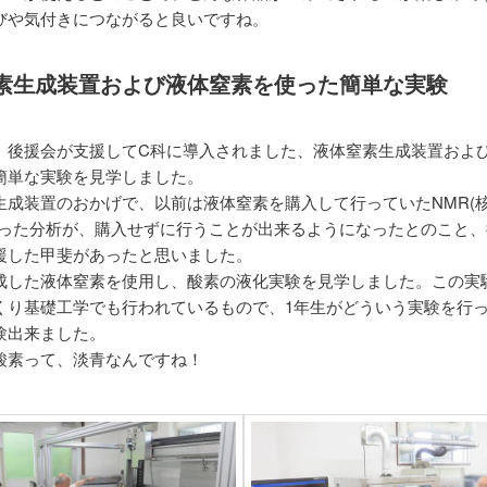
びや気付きにつながると良いですね。
素生成装置および液体窒素を使った簡単な実験
、後援会が支援してC科に導入されました、液体窒素生成装置およ
簡単な実験を見学しました。
生成装置のおかげで、以前は液体窒素を購入して行っていたNMR(
使った分析が、購入せずに行うことが出来るようになったとのこと、
援した甲斐があったと思いました。
成した液体窒素を使用し、酸素の液化実験を見学しました。この実
くり基礎工学でも行われているもので、1年生がどういう実験を行
験出来ました。
酸素って、淡青なんですね！