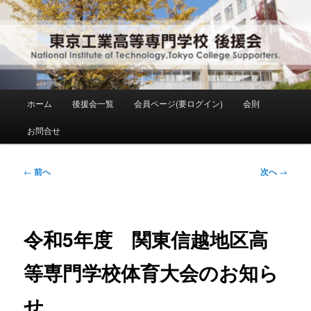
メ
National Institute of Technology ,Tokyo College Supporters.
イ
ン
コ
東京工業高等専門学校 後援会
ン
テ
ン
メ
ホーム
後援会一覧
会員ページ(要ログイン)
会則
ツ
イ
へ
ン
お問合せ
移
メ
動
ニ
ュ
投
←
前へ
次へ
→
ー
稿
ナ
ビ
ゲ
令和5年度 関東信越地区高
ー
シ
等専門学校体育大会のお知ら
ョ
ン
せ