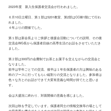
2023年度 新入生保護者交流会が行われました。
６月10日土曜日、第１部は5201教室、第2部はCC棟1階にて行わ
れました。
４年ぶりの開催でした。
第１部は新会長よりご挨拶と後援会活動についての説明、その後
交流会WG長から保護者目線の高専生活のお話をさせていただき
ました。
第２部は300円の会費制でお茶とお菓子を交えながらの交流会と
なりました。
前半は学年ごとでの交流、後半は１年生保護者の方は興味のある
科のブースに行ってもらい縦割りの交流となりました。参加者は
色々な方とのお話ができて大変有意義な時間が持てたと思いま
す。
会は大盛況に終わり、対面開催の意義を感じました。
次回は秋を予定しています。保護者同士の情報交換等の場として
大変貴重な機会でありますので次回の皆様のご参加もお待ちして