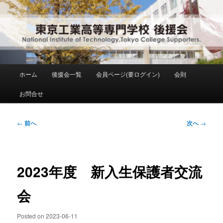
メ
National Institute of Technology ,Tokyo College Supporters.
イ
ン
コ
東京工業高等専門学校 後援会
ン
テ
ン
メ
ホーム
後援会一覧
会員ページ(要ログイン)
会則
ツ
イ
へ
ン
お問合せ
移
メ
動
ニ
ュ
投
←
前へ
次へ
→
ー
稿
ナ
ビ
ゲ
2023年度 新入生保護者交流
ー
シ
会
ョ
ン
Posted on
2023-06-11