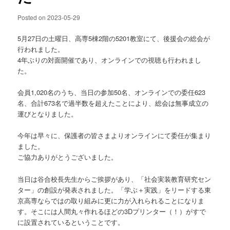
Posted on
2023-05-29
5月27日の土曜日、高専5棟2階の5201教室にて、後援会の総会が
行われました。
4年ぶりの対面開催であり、オンラインでの視聴も行われまし
た。
会員1,020名のうち、当日の参加50名、オンラインでの委任623
名、合計673名で過半数を超えたことにより、総会は無事成立の
運びとなりました。
今年は早々に、保護者の皆さまよりオンラインにて委任が集まり
ました。
ご協力ありがとうございました。
当日は谷合校長先生からご挨拶があり、「社会実装教育研究セン
ター」の創設が発表されました。「学ぶ＋実践」をリードする東
京高専ならではの取り組みに更に力が入れられることになりま
す。そこには人間丸々作れるほどの3Dプリンター（！）がすで
に設置されているということです。