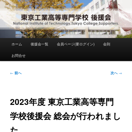
メ
National Institute of Technology ,Tokyo College Supporters.
イ
ン
コ
東京工業高等専門学校 後援会
ン
テ
ン
メ
ホーム
後援会一覧
会員ページ(要ログイン)
会則
ツ
イ
へ
ン
お問合せ
移
メ
動
ニ
ュ
投
←
前へ
次へ
→
ー
稿
ナ
ビ
ゲ
2023年度 東京工業高等専門
ー
シ
学校後援会 総会が行われまし
ョ
ン
た