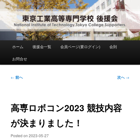
メ
National Institute of Technology ,Tokyo College Supporters.
イ
ン
コ
東京工業高等専門学校 後援会
ン
テ
ン
メ
ホーム
後援会一覧
会員ページ(要ログイン)
会則
ツ
イ
へ
ン
お問合せ
移
メ
動
ニ
ュ
投
←
前へ
次へ
→
ー
稿
ナ
ビ
ゲ
高専ロボコン2023 競技内容
ー
シ
が決まりました！
ョ
ン
Posted on
2023-05-27