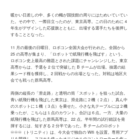
暖かい⽇差しの中、多くの幟が国技館の周りにはためいていてい
た。その中で、⼀際⽬⽴ったのが、東京⾼専。この⽇のために 4
年⽣がデザインした応援旗とともに、出場する選⼿たちを後押し
することとなった。
11 ⽉の最後の⽇曜⽇、ロボコン全国⼤会が⾏われた。全国から
25 の⾼専が集まり、「ロボットで紙⾶⾏機を⾶ばす」という、
ロボコン史上最⾼の難題とされた課題にチャンレンジした。東京
⾼専からは、予選を 2 位で突破した B チームが出場。抽選の結
果シード権を獲得し、2 回戦からの出場となった。対戦は地区⼤
会でも戦った群⾺⾼専。
両側の縦⻑の「滑⾛路」と透明の筒「スポット」を狙った試合。
⻘い紙⾶⾏機を⾶ばした東京は、滑⾛路に２機（２点）、真ん中
のスポットに１機（３点）を乗せた。⼩さな丸テーブルには２機
乗ったが、こちらは１点のカウント。合計は６点。⼀⽅、⼤量の
紙⾶⾏機を⾶ばした群⾺⾼専は、22 点。半年間の試⾏錯誤を発
揮するには、短すぎる 2 分半であった。B チームのロボット
♾♾♾（トリニティ）は、今⼤会で独⾃の Wifi を設置。専⽤アプ
リを開発し、スマホを使ったオリジナルのコントローラーを作っ