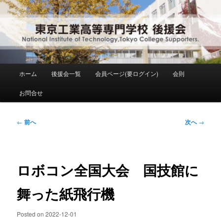
メ
National Institute of Technology ,Tokyo College Supporters.
イ
ン
コ
東京工業高等専門学校 後援会
ン
テ
ン
メ
ホーム
後援会一覧
会員ページ(要ログイン)
会則
ツ
イ
へ
ン
お問合せ
移
メ
動
ニ
ュ
投
←
前へ
次へ
→
ー
稿
ナ
ビ
ゲ
ロボコン全国大会 国技館に
ー
シ
舞った紙飛行機
ョ
ン
Posted on
2022-12-01