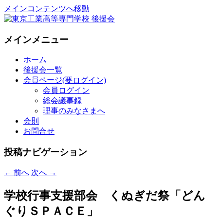
メインコンテンツへ移動
National Institute of Technology ,Tokyo
東京工業高等専門学校 後援会
メインメニュー
College Supporters.
ホーム
後援会一覧
会員ページ(要ログイン)
会員ログイン
総会議事録
理事のみなさまへ
会則
お問合せ
投稿ナビゲーション
←
前へ
次へ
→
学校行事支援部会 くぬぎだ祭「どん
ぐりＳＰＡＣＥ」