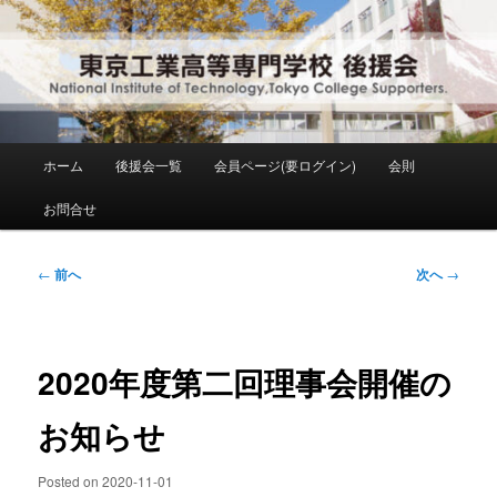
メ
National Institute of Technology ,Tokyo College Supporters.
イ
ン
コ
東京工業高等専門学校 後援会
ン
テ
ン
メ
ホーム
後援会一覧
会員ページ(要ログイン)
会則
ツ
イ
へ
ン
お問合せ
移
メ
動
ニ
ュ
投
←
前へ
次へ
→
ー
稿
ナ
ビ
ゲ
2020年度第二回理事会開催の
ー
シ
お知らせ
ョ
ン
Posted on
2020-11-01