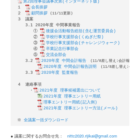
第2回理事会議事次第(インターネット版)
１　
会長挨拶
２　
顧問挨拶
(11/11更新)
３　議案

　　3.1 2020年度 中間事業報告

　　　　① 
後援会活動報告総括(含む運営委員会)
　　　　② 
学校行事支援部会(くぬぎだ祭)
　　　　③ 
学校行事支援部会(チャレンジウォーク)
　　　　④ 
卒業記念行事部会
　　　　⑤ 
交流会部会
　　3.2 
2020年度 中間会計報告
(11/8差し替え:会計報告
2020年度 中間会計報告説明
(11/8差し替え:会
　　3.3 
2020年度 監査報告
４　連絡事項　

　　　・
2021年度 理事候補選出について
2021年度 理事エントリー用紙
理事エントリー用紙(記入例)
2021年度 理事エントリー方法(メール)
※ 
全議案一括ダウンロード
● 議案に関するお問合せ先：
nittc2020.rijikai@gmail.com