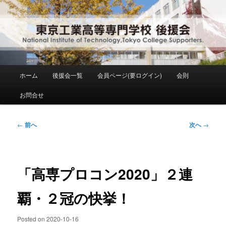
メ
National Institute of Technology ,Tokyo College Supporters.
イ
ン
コ
東京工業高等専門学校 後援会
ン
テ
ン
メ
ホーム
後援会一覧
会員ページ(要ログイン)
会則
ツ
イ
へ
ン
お問合せ
移
メ
動
ニ
ュ
投
←
前へ
次へ
→
ー
稿
ナ
ビ
ゲ
「高専プロコン2020」２連
ー
シ
覇・２冠の快挙！
ョ
ン
Posted on
2020-10-16