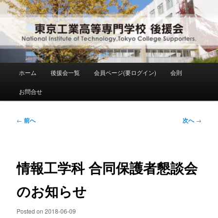
メ
National Institute of Technology ,Tokyo College Supporters.
イ
ン
コ
東京工業高等専門学校 後援会
ン
テ
ン
メ
ホーム
後援会一覧
会員ページ(要ログイン)
会則
ツ
イ
へ
ン
お問合せ
移
メ
動
ニ
ュ
投
←
前へ
次へ
→
ー
稿
ナ
ビ
ゲ
情報工学科 合同保護者懇談会
ー
シ
のお知らせ
ョ
ン
Posted on
2018-06-09