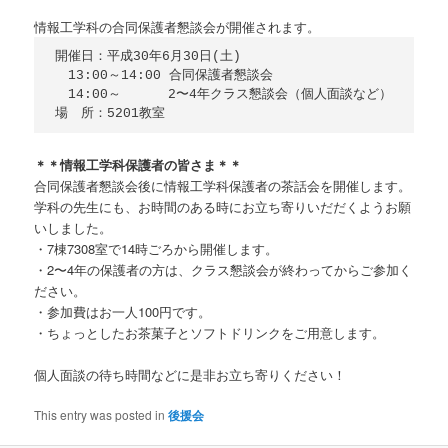
情報工学科の合同保護者懇談会が開催されます。
開催日：平成30年6月30日(土)

　13:00～14:00 合同保護者懇談会

　14:00～ 　　　2〜4年クラス懇談会（個人面談など）

場　所：5201教室
＊＊情報工学科保護者の皆さま＊＊
合同保護者懇談会後に情報工学科保護者の茶話会を開催します。
学科の先生にも、お時間のある時にお立ち寄りいだだくようお願
いしました。
・7棟7308室で14時ごろから開催します。
・2〜4年の保護者の方は、クラス懇談会が終わってからご参加く
ださい。
・参加費はお一人100円です。
・ちょっとしたお茶菓子とソフトドリンクをご用意します。
個人面談の待ち時間などに是非お立ち寄りください！
This entry was posted in
後援会