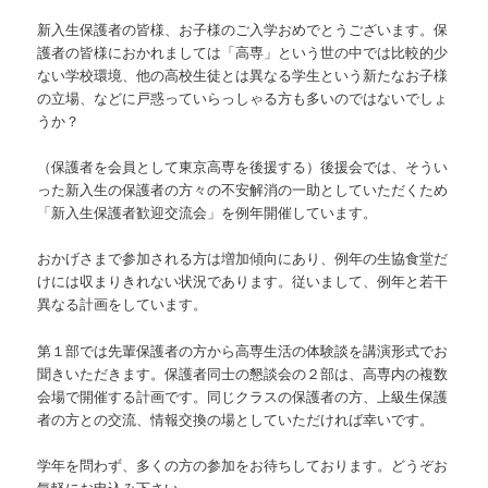
新入生保護者の皆様、お子様のご入学おめでとうございます。保
護者の皆様におかれましては「高専」という世の中では比較的少
ない学校環境、他の高校生徒とは異なる学生という新たなお子様
の立場、などに戸惑っていらっしゃる方も多いのではないでしょ
うか？
（保護者を会員として東京高専を後援する）後援会では、そうい
った新入生の保護者の方々の不安解消の一助としていただくため
「新入生保護者歓迎交流会」を例年開催しています。
おかげさまで参加される方は増加傾向にあり、例年の生協食堂だ
けには収まりきれない状況であります。従いまして、例年と若干
異なる計画をしています。
第１部では先輩保護者の方から高専生活の体験談を講演形式でお
聞きいただきます。保護者同士の懇談会の２部は、高専内の複数
会場で開催する計画です。同じクラスの保護者の方、上級生保護
者の方との交流、情報交換の場としていただければ幸いです。
学年を問わず、多くの方の参加をお待ちしております。どうぞお
気軽にお申込み下さい。