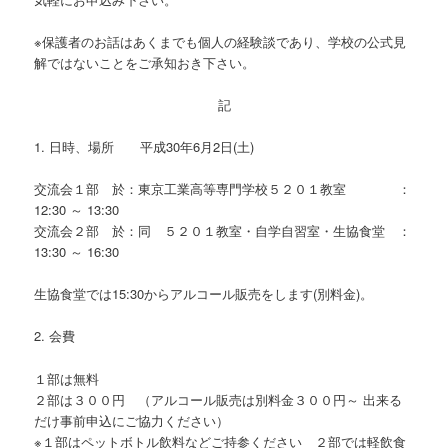
※保護者のお話はあくまでも個人の経験談であり、学校の公式見
解ではないことをご承知おき下さい。
記
1. 日時、場所 平成30年6月2日(土)
交流会１部 於：東京工業高等専門学校５２０１教室 ：
12:30 ～ 13:30
交流会２部 於：同 ５２０１教室・自学自習室・生協食堂 ：
13:30 ～ 16:30
生協食堂では15:30からアルコール販売をします(別料金)。
2. 会費
１部は無料
２部は３００円 （アルコール販売は別料金３００円～ 出来る
だけ事前申込にご協力ください）
※１部はペットボトル飲料などご持参ください ２部では軽飲食