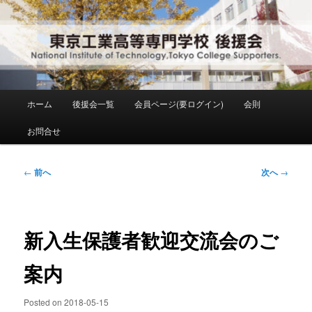
メ
National Institute of Technology ,Tokyo College Supporters.
イ
ン
コ
東京工業高等専門学校 後援会
ン
テ
ン
メ
ホーム
後援会一覧
会員ページ(要ログイン)
会則
ツ
イ
へ
ン
お問合せ
移
メ
動
ニ
ュ
投
←
前へ
次へ
→
ー
稿
ナ
ビ
ゲ
新入生保護者歓迎交流会のご
ー
シ
案内
ョ
ン
Posted on
2018-05-15