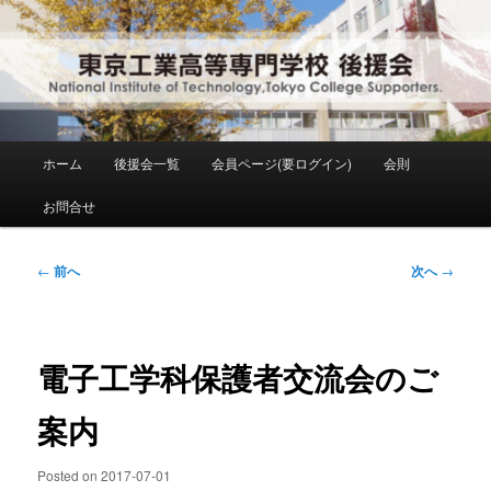
メ
National Institute of Technology ,Tokyo College Supporters.
イ
ン
コ
東京工業高等専門学校 後援会
ン
テ
ン
メ
ホーム
後援会一覧
会員ページ(要ログイン)
会則
ツ
イ
へ
ン
お問合せ
移
メ
動
ニ
ュ
投
←
前へ
次へ
→
ー
稿
ナ
ビ
ゲ
電子工学科保護者交流会のご
ー
シ
案内
ョ
ン
Posted on
2017-07-01