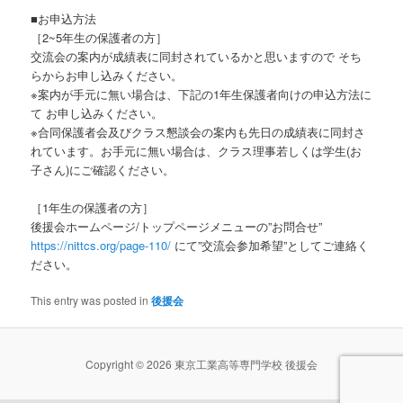
■お申込方法
［2~5年生の保護者の方］
交流会の案内が成績表に同封されているかと思いますので そち
らからお申し込みください。
※案内が手元に無い場合は、下記の1年生保護者向けの申込方法に
て お申し込みください。
※合同保護者会及びクラス懇談会の案内も先日の成績表に同封さ
れています。お手元に無い場合は、クラス理事若しくは学生(お
子さん)にご確認ください。
［1年生の保護者の方］
後援会ホームページ/トップページメニューの”お問合せ”
https://nittcs.org/page-110/
にて”交流会参加希望”としてご連絡く
ださい。
This entry was posted in
後援会
Copyright © 2026 東京工業高等専門学校 後援会