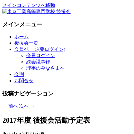
メインコンテンツへ移動
National Institute of Technology ,Tokyo
東京工業高等専門学校 後援会
メインメニュー
College Supporters.
ホーム
後援会一覧
会員ページ(要ログイン)
会員ログイン
総会議事録
理事のみなさまへ
会則
お問合せ
投稿ナビゲーション
←
前へ
次へ
→
2017年度 後援会活動予定表
Posted on
2017-05-08