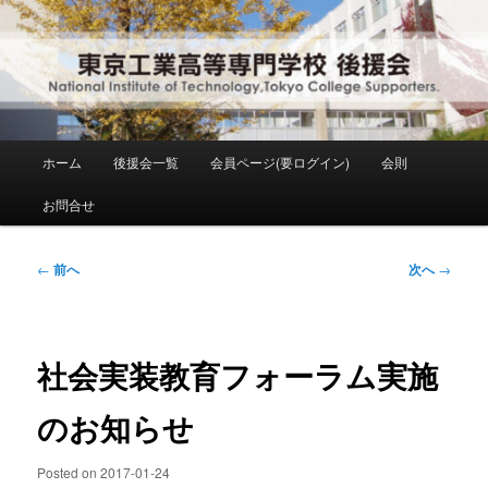
メ
National Institute of Technology ,Tokyo College Supporters.
イ
ン
コ
東京工業高等専門学校 後援会
ン
テ
ン
メ
ホーム
後援会一覧
会員ページ(要ログイン)
会則
ツ
イ
へ
ン
お問合せ
移
メ
動
ニ
ュ
投
←
前へ
次へ
→
ー
稿
ナ
ビ
ゲ
社会実装教育フォーラム実施
ー
シ
のお知らせ
ョ
ン
Posted on
2017-01-24