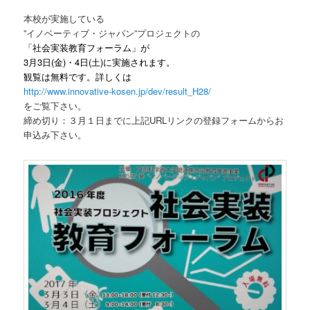
本校が実施している
”
イノベーティブ・ジャパン
”
プロジェクトの
「社会実装教育フォーラム」が
3
月
3
日(金)・
4
日(土)に実施されます。
観覧は無料です。詳しくは
http://www.innovative-kosen.jp/dev/result_H28/
をご覧下さい。
締め切り：３月１日までに上記URLリンクの登録フォームからお
申込み下さい。