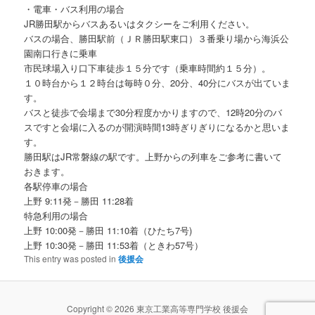
・電車・バス利用の場合
JR勝田駅からバスあるいはタクシーをご利用ください。
バスの場合、勝田駅前（ＪＲ勝田駅東口）３番乗り場から海浜公
園南口行きに乗車
市民球場入り口下車徒歩１５分です（乗車時間約１５分）。
１０時台から１２時台は毎時０分、20分、40分にバスが出ていま
す。
バスと徒歩で会場まで30分程度かかりますので、12時20分のバ
スですと会場に入るのが開演時間13時ぎりぎりになるかと思いま
す。
勝田駅はJR常磐線の駅です。上野からの列車をご参考に書いて
おきます。
各駅停車の場合
上野 9:11発－勝田 11:28着
特急利用の場合
上野 10:00発－勝田 11:10着（ひたち7号)
上野 10:30発－勝田 11:53着（ときわ57号）
This entry was posted in
後援会
Copyright © 2026 東京工業高等専門学校 後援会