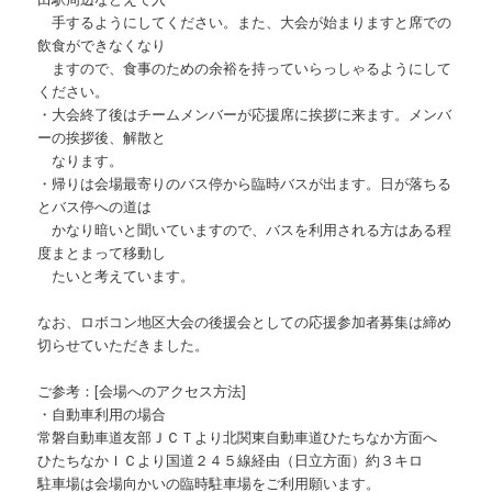
手するようにしてください。また、大会が始まりますと席での
飲食ができなくなり
ますので、食事のための余裕を持っていらっしゃるようにして
ください。
・大会終了後はチームメンバーが応援席に挨拶に来ます。メンバ
ーの挨拶後、解散と
なります。
・帰りは会場最寄りのバス停から臨時バスが出ます。日が落ちる
とバス停への道は
かなり暗いと聞いていますので、バスを利用される方はある程
度まとまって移動し
たいと考えています。
なお、ロボコン地区大会の後援会としての応援参加者募集は締め
切らせていただきました。
ご参考：[会場へのアクセス方法]
・自動車利用の場合
常磐自動車道友部ＪＣＴより北関東自動車道ひたちなか方面へ
ひたちなかＩＣより国道２４５線経由（日立方面）約３キロ
駐車場は会場向かいの臨時駐車場をご利用願います。