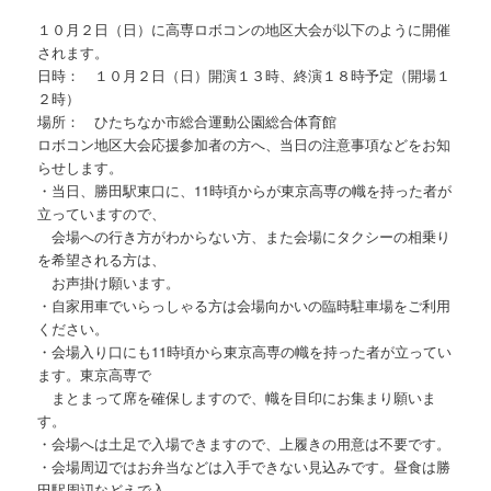
１０月２日（日）に高専ロボコンの地区大会が以下のように開催
されます。
日時： １０月２日（日）開演１３時、終演１８時予定（開場１
２時）
場所： ひたちなか市総合運動公園総合体育館
ロボコン地区大会応援参加者の方へ、当日の注意事項などをお知
らせします。
・当日、勝田駅東口に、11時頃からが東京高専の幟を持った者が
立っていますので、
会場への行き方がわからない方、また会場にタクシーの相乗り
を希望される方は、
お声掛け願います。
・自家用車でいらっしゃる方は会場向かいの臨時駐車場をご利用
ください。
・会場入り口にも11時頃から東京高専の幟を持った者が立ってい
ます。東京高専で
まとまって席を確保しますので、幟を目印にお集まり願いま
す。
・会場へは土足で入場できますので、上履きの用意は不要です。
・会場周辺ではお弁当などは入手できない見込みです。昼食は勝
田駅周辺などえで入