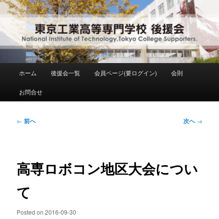
メ
National Institute of Technology ,Tokyo College Supporters.
イ
ン
コ
東京工業高等専門学校 後援会
ン
テ
ン
メ
ホーム
後援会一覧
会員ページ(要ログイン)
会則
ツ
イ
へ
ン
お問合せ
移
メ
動
ニ
ュ
投
←
前へ
次へ
→
ー
稿
ナ
ビ
ゲ
高専ロボコン地区大会につい
ー
シ
て
ョ
ン
Posted on
2016-09-30