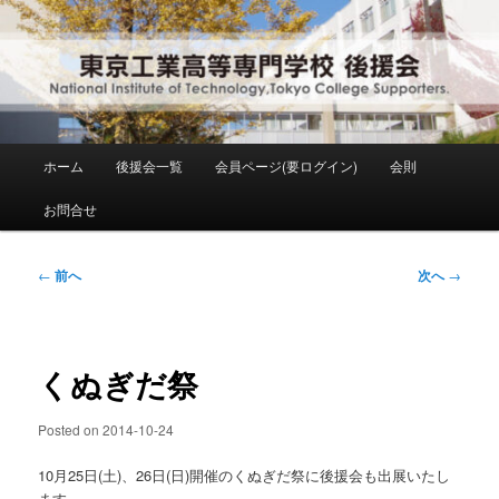
メ
National Institute of Technology ,Tokyo College Supporters.
イ
ン
コ
東京工業高等専門学校 後援会
ン
テ
ン
メ
ホーム
後援会一覧
会員ページ(要ログイン)
会則
ツ
イ
へ
ン
お問合せ
移
メ
動
ニ
ュ
投
←
前へ
次へ
→
ー
稿
ナ
ビ
ゲ
くぬぎだ祭
ー
シ
Posted on
2014-10-24
ョ
ン
10月25日(土)、26日(日)開催のくぬぎだ祭に後援会も出展いたし
ます。