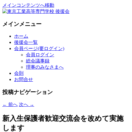
メインコンテンツへ移動
National Institute of Technology ,Tokyo
東京工業高等専門学校 後援会
メインメニュー
College Supporters.
ホーム
後援会一覧
会員ページ(要ログイン)
会員ログイン
総会議事録
理事のみなさまへ
会則
お問合せ
投稿ナビゲーション
←
前へ
次へ
→
新入生保護者歓迎交流会を改めて実施
します