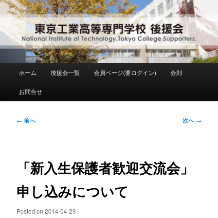
メ
National Institute of Technology ,Tokyo College Supporters.
イ
ン
コ
東京工業高等専門学校 後援会
ン
テ
ン
メ
ホーム
後援会一覧
会員ページ(要ログイン)
会則
ツ
イ
へ
ン
お問合せ
移
メ
動
ニ
ュ
投
←
前へ
次へ
→
ー
稿
ナ
ビ
ゲ
「新入生保護者歓迎交流会」
ー
シ
申し込みについて
ョ
ン
Posted on
2014-04-29