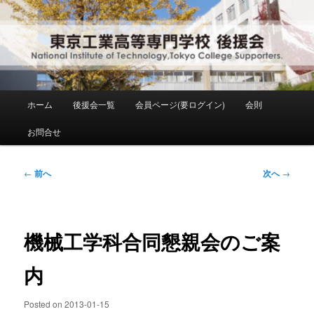
メ
National Institute of Technology ,Tokyo College Supporters.
イ
ン
コ
東京工業高等専門学校 後援会
ン
テ
ン
メ
ホーム
後援会一覧
会員ページ(要ログイン)
会則
ツ
イ
へ
ン
お問合せ
移
メ
動
ニ
ュ
投
←
前へ
次へ
→
ー
稿
ナ
ビ
ゲ
機械工学科合同懇親会のご案
ー
シ
内
ョ
ン
Posted on
2013-01-15