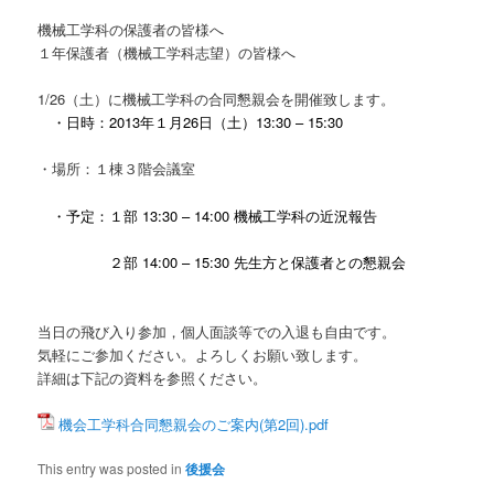
機械工学科の保護者の皆様へ
１年保護者（機械工学科志望）の皆様へ
1/26（土）に機械工学科の合同懇親会を開催致します。
・日時：
2013
年１月
26
日（土）
13:30
–
15:30
・場所：１棟３階会議室
・予定：１部
13:30
–
14:00
機械工学科の近況報告
２部
14:00
–
15:30
先生方と保護者との懇親会
当日の飛び入り参加，個人面談等での入退も自由です。
気軽にご参加ください。よろしくお願い致します。
詳細は下記の資料を参照ください。
機会工学科合同懇親会のご案内(第2回).pdf
This entry was posted in
後援会