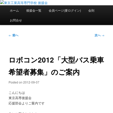
メ
National Institute of Technology ,Tokyo College Supporters.
イ
メ
ホーム
後援会一覧
会員ページ(要ログイン)
会則
ン
イ
コ
ン
東京工業高等専門学校 後援会
お問合せ
ン
メ
テ
ニ
ン
ュ
投
←
前へ
次へ
→
ツ
ー
稿
へ
ナ
移
ビ
動
ゲ
ロボコン2012「大型バス乗車
ー
シ
希望者募集」のご案内
ョ
ン
Posted on
2012-09-07
こんにちは
東京高専後援会
応援部会よりご案内です