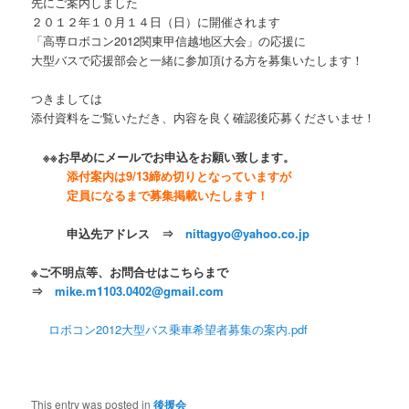
先にご案内しました
２０１２年１０月１４日（日）に開催されます
「高専ロボコン2012​関東甲信越地区大会」の応援に
大型バスで応援部会と一緒に参加頂ける方を募集いたします！
つきましては
添付資料をご覧いただき、内容を良く確認後応募くださいませ！
※
※お早めにメールでお申込をお願い致します。
添付案内は9/13締め切りとなっていますが
定員になるまで募集掲載いたします！
申込先アドレス ⇒
nittagyo@yahoo.co.jp
※ご不明点等、お問合せはこちらまで
⇒
mike.m1103.0402@gmail.com
ロボコン2012大型バス乗車希望者募集の案内.pdf
This entry was posted in
後援会