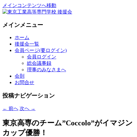
メインコンテンツへ移動
National Institute of Technology ,Tokyo
東京工業高等専門学校 後援会
メインメニュー
College Supporters.
ホーム
後援会一覧
会員ページ(要ログイン)
会員ログイン
総会議事録
理事のみなさまへ
会則
お問合せ
投稿ナビゲーション
←
前へ
次へ
→
東京高専のチーム”Coccolo”がイマジン
カップ優勝！