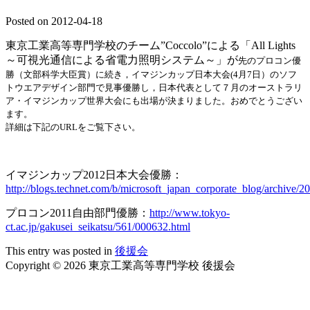
Posted on
2012-04-18
東京工業高等専門学校のチーム”
Coccolo
”による「
All Lights
～可視光通信による省電力照明システム～」が
先のプロコン優
勝（文部科学大臣賞）に続き，イマジンカップ日本大会
(4
月
7
日）のソフ
トウエア
デザイン部門で見事優勝し，日本代表として７月のオーストラリ
ア・イマジンカップ世界大会にも出場が決まりました。
おめでとうござい
ます。
詳細は下記のURLをご覧下さい。
イマジンカップ2012日本大会優勝：
http://blogs.technet.com/b/microsoft_japan_corporate_blog/archive/
プロコン
2011
自由部門優勝：
http://www.tokyo-
ct.ac.jp/gakusei_seikatsu/561/000632.html
This entry was posted in
後援会
Copyright © 2026 東京工業高等専門学校 後援会